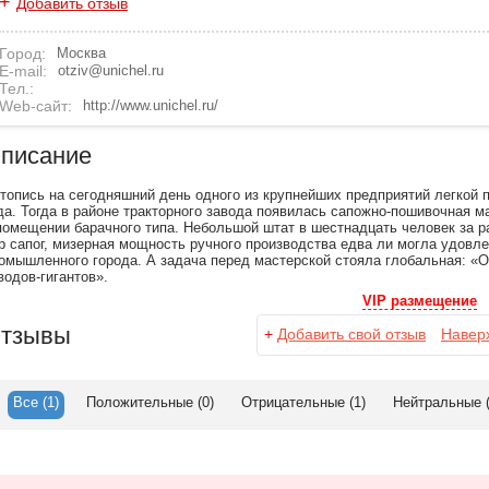
+
Добавить отзыв
Город:
Москва
E-mail:
otziv@unichel.ru
Тел.:
Web-сайт:
http://www.unichel.ru/
писание
топись на сегодняшний день одного из крупнейших предприятий легкой 
да. Тогда в районе тракторного завода появилась сапожно-пошивочная 
помещении барачного типа. Небольшой штат в шестнадцать человек за р
р сапог, мизерная мощность ручного производства едва ли могла удовл
омышленного города. А задача перед мастерской стояла глобальная: 
водов-гигантов».
VIP размещение
тзывы
+
Добавить свой отзыв
Навер
Все
(1)
Положительные
(0)
Отрицательные
(1)
Нейтральные
(