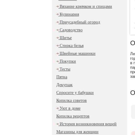
Вязание крючком и спицами
Кулинария
Приусадебный огород
Садоводство
Шитье
О
Стирка белья
Швейные машинки
Ле
го
Покупки
в 
па
Тесты
пр
за
Пятна
Декупаж
О
Спросите у бабушки
Копилка советов
Уют в доме
Копилка рецептов
История возникновения вещей
Магазины для женщин