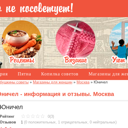
рия
Пятна
Копилка советов
Магазины для ж
бушкины советы
»
Магазины для женщин
»
Москва
»
Юничел
ничел - информация и отзывы. Москва
Юничел
Рейтинг
0(3)
Отзывов
1
(
0 положительных
,
1 отрицательных
,
0 нейтральных
)