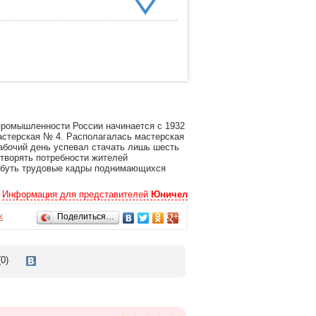
промышленности России начинается с 1932
мастерская № 4. Располагалась мастерская
абочий день успевал стачать лишь шесть
етворять потребности жителей
«Обуть трудовые кадры поднимающихся
Информация для представителей
Юничел
х
Поделиться…
0)