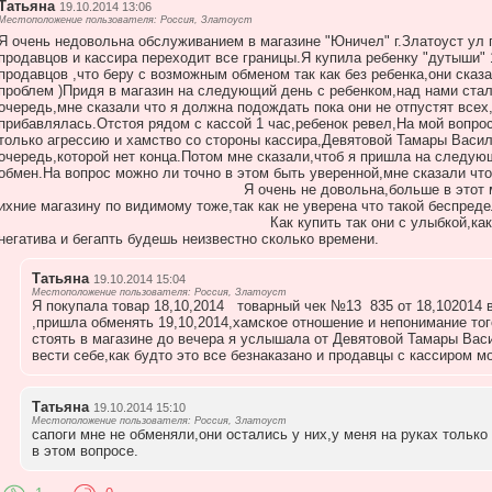
Татьяна
19.10.2014 13:06
Местоположение пользователя: Россия, Златоуст
Я очень недовольна обслуживанием в магазине "Юничел" г.Златоуст ул 
продавцов и кассира переходит все границы.Я купила ребенку "дутыши" 1
продавцов ,что беру с возможным обменом так как без ребенка,они сказ
проблем )Придя в магазин на следующий день с ребенком,над нами стал
очередь,мне сказали что я должна подождать пока они не отпустят все
прибавлялась.Отстоя рядом с кассой 1 час,ребенок ревел,На мой вопрос
только агрессию и хамство со стороны кассира,Девятовой Тамары Васи
очередь,которой нет конца.Потом мне сказали,чтоб я пришла на следую
обмен.На вопрос можно ли точно в этом быть уверенной,мне 
Я очень не довольна,больше в этот магазин я ход
ихние магазину по видимому тоже,так как не уверена что 
Как купить так они с улыбкой,как обменять 
негатива и бегапть будешь неизвестно сколько времени.
Татьяна
19.10.2014 15:04
Местоположение пользователя: Россия, Златоуст
Я покупала товар 18,10,2014 товарный чек №13 835 от 18,102014 
,пришла обменять 19,10,2014,хамское отношение и непонимание тог
стоять в магазине до вечера я услышала от Девятовой Тамары Вас
вести себе,как будто это все безнаказано и продавцы с кассиром мо
Татьяна
19.10.2014 15:10
Местоположение пользователя: Россия, Златоуст
сапоги мне не обменяли,они остались у них,у меня на руках тольк
в этом вопросе.