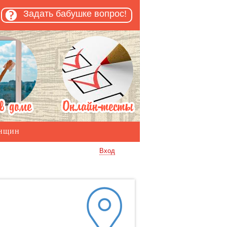
Задать бабушке вопрос!
енщин
Вход