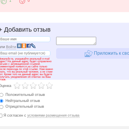
1
0
+
Добавить отзыв
или
Войти
Приложить к сво
ожалуйста, указывайте реальный e-mail
дрес! На данный адрес будет отправлено
исьмо с активационной ссылкой.
омментарий появится на сайте только
осле перехода по этой ссылке. Нам важно
нать, что вы реальный человек, а не спам-
от. Кроме того на данный адрес вы будете
олучать уведомления об ответах на Ваш
тзыв.
Оценка
Положительный отзыв
Нейтральный отзыв
Отрицательный отзыв
Я согласен с
условиями размещения отзыва