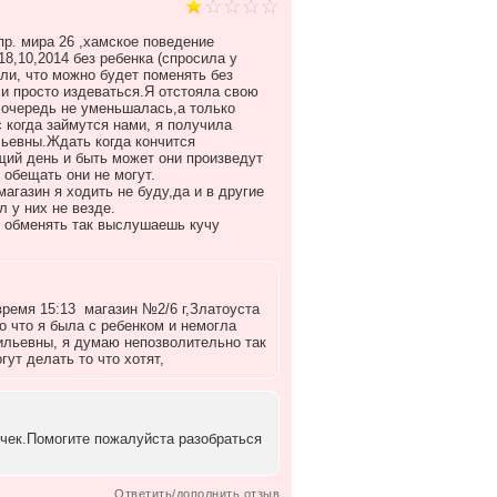
пр. мира 26 ,хамское поведение
8,10,2014 без ребенка (спросила у
али, что можно будет поменять без
и просто издеваться.Я отстояла свою
х,очередь не уменьшалась,а только
 когда займутся нами, я получила
льевны.Ждать когда кончится
щий день и быть может они произведут
сказали что обещать они не могут.
ить не буду,да и в другие
такой беспредел у них не везде.
так выслушаешь кучу
время 15:13 магазин №2/6 г,Златоуста
о что я была с ребенком и немогла
ильевны, я думаю непозволительно так
гут делать то что хотят,
о чек.Помогите пожалуйста разобраться
Ответить/дополнить отзыв