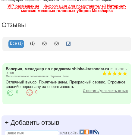
VIP размещение
Информация для представителей
Интернет-
магазин меховых головных уборов Mexshapka
Отзывы
Все
(1)
(1)
(0)
(0)
Валерия, менеджер по продажам shisha-krasnodar.ru
21.06.2015
00:08
Местоположение пользователя: Украина, Киев
Отличный выбор. Приятные цены. Прекрасный сервис. Огромное
спасибо персоналу за оперативность.
Ответить/дополнить отзыв
0
0
+
Добавить отзыв
или
Войти