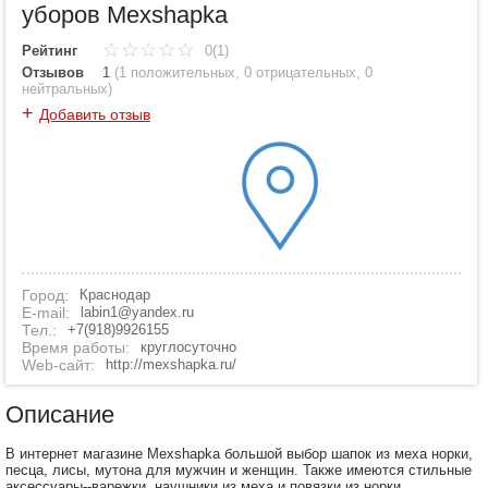
уборов Mexshapka
Рейтинг
0(1)
Отзывов
1
(
1 положительных
,
0 отрицательных
,
0
нейтральных
)
+
Добавить отзыв
Город:
Краснодар
E-mail:
labin1@yandex.ru
Тел.:
+7(918)9926155
Время работы:
круглосуточно
Web-сайт:
http://mexshapka.ru/
Описание
В интернет магазине Mexshapka большой выбор шапок из меха норки,
песца, лисы, мутона для мужчин и женщин. Также имеются стильные
аксессуары--варежки, наушники из меха и повязки из норки.