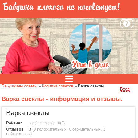
Бабушкины советы
»
Копилка советов
»
Варка свеклы
Вход
Варка свеклы - информация и отзывы.
Варка свеклы
Рейтинг
0(3)
Отзывов
3
(
0 положительных
,
0 отрицательных
,
3
нейтральных
)