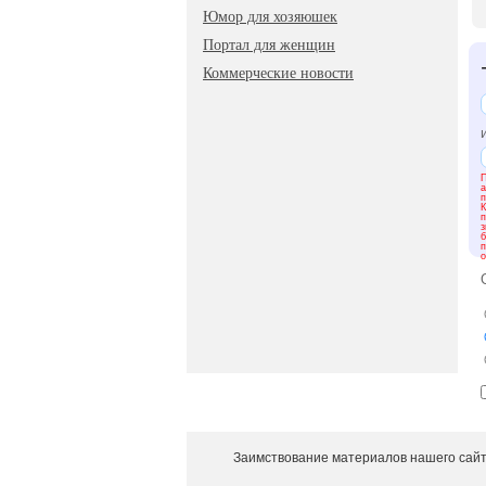
Юмор для хозяюшек
Ес
Портал для женщин
ис
чт
Коммерческие новости
Ва
не
ра
ми
ра
по
П
а
п
Го
К
п
ка
з
б
об
п
си
о
Те
пл
го
Мо
ра
кр
Та
сл
Пр
Заимствование материалов нашего сайт