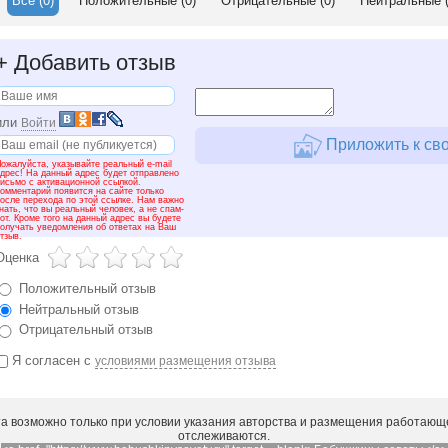
Все
(0)
Положительные
(0)
Отрицательные
(0)
Нейтральные
(
ли Вы хотите, чтобы Ваше варенье получилось еще более ароматным, в
пользовать сок красной смородины - так, кроме того, что получите уси
о варенье Ваше не засахарится.
+
Добавить отзыв
рить малиновое варенье лучше на небольшом огне и в несколько прием
жностью, и при длительной варке сок из ягод быстро переходит в сироп
звариваются, теряют свой вид. Поэтому, варим варенье следующим обра
или
Войти
нут выдерживаем на небольшом огне, после чего даем выстояться варень
Приложить к сво
за. Если говорить об общей продолжительности всех варок - то она не 
следней варки варенье следует довести до готовности.
ожалуйста, указывайте реальный e-mail
дрес! На данный адрес будет отправлено
исьмо с активационной ссылкой.
товность малинового варенья (да и любого другого варенья) можно опр
омментарий появится на сайте только
осле перехода по этой ссылке. Нам важно
паем каплю варенья - если она не растекается, значит, Вы свою задачу 
нать, что вы реальный человек, а не спам-
от. Кроме того на данный адрес вы будете
ратите внимание на сироп, который должен быть прозрачным, и ягоды 
олучать уведомления об ответах на Ваш
ропе, и при этом не всплывать.
тзыв.
Оценка
перь, что касается разлива варенья. Пока варенье еще горячее, его мож
отно укупорить. При этом следите за тем, чтобы варенья в банках было
Положительный отзыв
рлышка. Охлаждать варенье следует воздушным способом.
Нейтральный отзыв
жно также раскладывать малиновое варенье в банки несколько другим 
Отрицательный отзыв
складывают в сухие, подогретые банки, но неплотно укупоривают, накр
ышками. Все это укладывают в кастрюлю, в которой находится вода, под
Я согласен с
условиями размещения отзыва
к, пол литровые банки должны стерилизоваться порядка 10 минут, литров
едует плотно укупорить банки. Охлаждается варенье также воздушным 
иятного аппетита и доброго здоровья!
а возможно только при условии указания авторства и размещения работающе
отслеживаются.