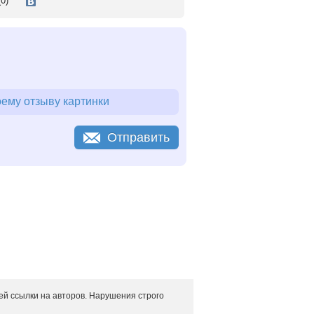
0)
место воды для сиропа, лучше
ленный аромат, Вы сможете быть уверены,
ов. Ягоды малины отличаются особой
, а сами ягодки сморщиваются,
зом - доводим до кипения, несколько
ю в течение 5-6 часов. Так повторяем 3-4
ему отзыву картинки
должна превышать полчаса. Во время
еделить следующим образом: на блюдце
Отправить
выполнили - варенье сварили. При этом
должны быть равномерно распределены в
но разлить в подогретые сухие банки и
 примерно на полсантиметра ниже
способом. Малиновое варенье также
ывая сухими, заранее подготовленными
огретая до 90 градусов, и пастеризуют.
ые банки - в течение 14 минут. После чего
путем.
й ссылки на авторов. Нарушения строго