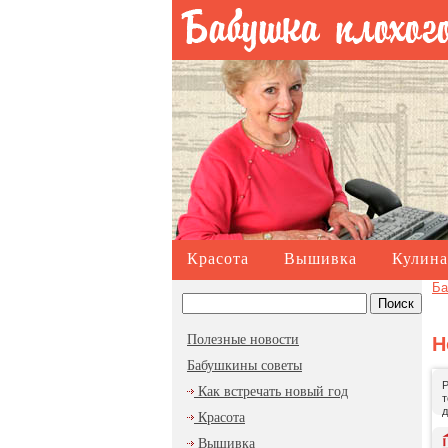
Красота
Вышивка
Кулина
Ба
Полезные новости
Н
Бабушкины советы
Р
Как встречать новый год
т
д
Красота
Вышивка