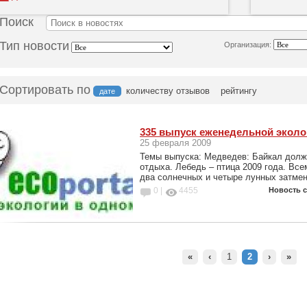
Поиск
Тип новости
Организация:
Сортировать по
количеству отзывов
рейтингу
дате
335 выпуск еженедельной эколо
25 февраля 2009
Темы выпуска: Медведев: Байкал дол
отдыха. Лебедь – птица 2009 года. Все
два солнечных и четыре лунных затмен
0 |
4455
Новость 
«
‹
1
2
›
»