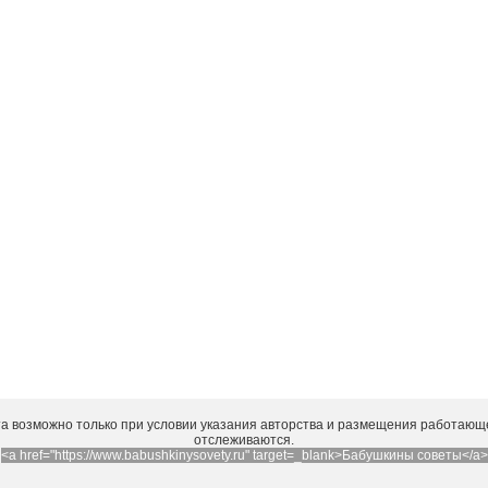
а возможно только при условии указания авторства и размещения работающе
отслеживаются.
<a href="https://www.babushkinysovety.ru" target=_blank>Бабушкины советы</a>