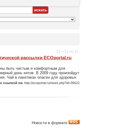
11—11 из 11.
гической рассылки ECOportal.ru
жны быть чистым и комфортным для
мирный день китов. В 2009 году произойдут
ия. Чай в пакетиках опасен для здоровья.
со ссылкой на:
http://ecoportal.ru/news.php?id=35622
Новости в формате