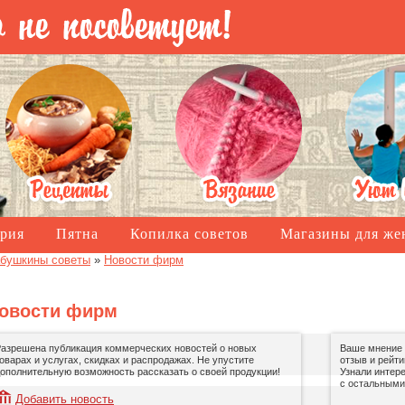
рия
Пятна
Копилка советов
Магазины для ж
бушкины советы
»
Новости фирм
овости фирм
азрешена публикация коммерческих новостей о новых
Ваше мнение 
оварах и услугах, скидках и распродажах. Не упустите
отзыв и рейти
ополнительную возможность рассказать о своей продукции!
Узнали интер
с остальными
Добавить новость